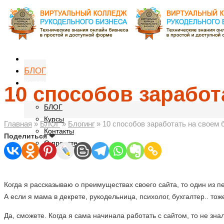
Главная
БЛОГ
Курсы
10 способов зарабо
Навигатор
БЛОГ
Курсы
Главная
»
БЛОГ
»
Блогинг
»
10 способов заработать на своем
Контакты
Поделиться ❤
О проекте
Когда я рассказываю о преимуществах своего сайта, то один из 
А если я мама в декрете, рукодельница, психолог, бухгалтер.. тож
Да, сможете. Когда я сама начинала работать с сайтом, то не зна