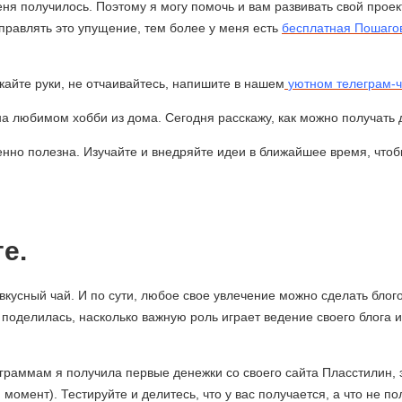
ня получилось. Поэтому я могу помочь и вам развивать свой проект
исправлять это упущение, тем более у меня есть
бесплатная Пошагов
айте руки, не отчаивайтесь, напишите в нашем
уютном телеграм-ч
а любимом хобби из дома. Сегодня расскажу, как можно получать д
собенно полезна. Изучайте и внедряйте идеи в ближайшее время, что
е.
вкусный чай. И по сути, любое свое увлечение можно сделать бло
 поделилась, насколько важную роль играет ведение своего блога 
аммам я получила первые денежки со своего сайта Пласстилин, это
момент). Тестируйте и делитесь, что у вас получается, а что не п