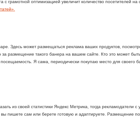
га с грамотной оптимизацией увеличит количество посетителей на 
татей».
аре. Здесь может размещаться реклама ваших продуктов, посмотрит
но за размещение такого банера на вашем сайте. Кто это может быт
ь посещаемость. Я сама, периодически покупаю место для своего ба
зать из своей статистики Яндекс Метрика, тогда рекламодатели с 
ю вы пишете сам или берете готовую и адаптируете. Размещение п