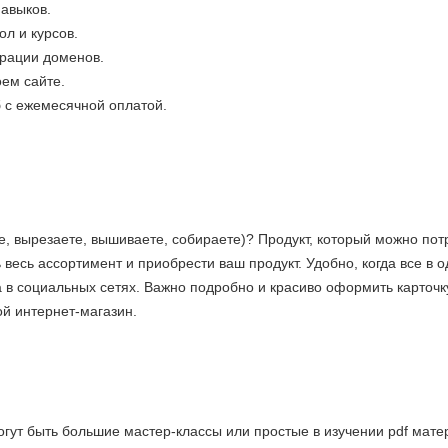
авыков.
л и курсов.
рации доменов.
оем сайте.
б с ежемесячной оплатой.
те, вырезаете, вышиваете, собираете)? Продукт, который можно пот
ь весь ассортимент и приобрести ваш продукт. Удобно, когда все 
 в социальных сетях. Важно подробно и красиво оформить карточку
ой интернет-магазин.
могут быть большие мастер-классы или простые в изучении pdf мат