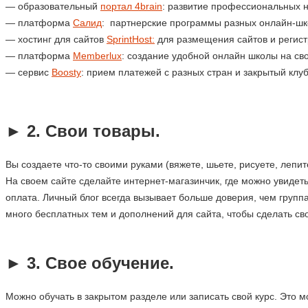
— образовательный
портал 4brain
: развитие профессиональных н
— платформа
Салид
: партнерские программы разных онлайн-шко
— хостинг для сайтов
SprintHost:
для размещения сайтов и регист
— платформа
Memberlux
: создание удобной онлайн школы на св
— сервис
Boosty
: прием платежей с разных стран и закрытый клу
.
►
2. Свои товары.
Вы создаете что-то своими руками (вяжете, шьете, рисуете, лепи
На своем сайте сделайте интернет-магазинчик, где можно увидет
оплата. Личный блог всегда вызывает больше доверия, чем группа
много бесплатных тем и дополнений для сайта, чтобы сделать св
.
►
3. Свое обучение.
Можно обучать в закрытом разделе или записать свой курс. Это 